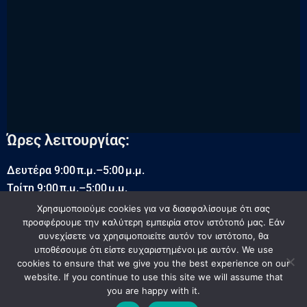
Ώρες λειτουργίας:
Δευτέρα 9:00 π.μ.–5:00 μ.μ.
Τρίτη 9:00 π.μ.–5:00 μ.μ.
Τετάρτη 9:00 π.μ.–5:00 μ.μ.
Χρησιμοποιούμε cookies για να διασφαλίσουμε ότι σας
προσφέρουμε την καλύτερη εμπειρία στον ιστότοπό μας. Εάν
Πέμπτη 9:00 π.μ.–5:00 μ.μ.
συνεχίσετε να χρησιμοποιείτε αυτόν τον ιστότοπο, θα
Παρασκευή 9:00 π.μ.–5:00 μ.μ.
υποθέσουμε ότι είστε ευχαριστημένοι με αυτόν. We use
Σάββατο 9:00 π.μ.–5:00 μ.μ.
cookies to ensure that we give you the best experience on our
Κυριακή Κλειστά
website. If you continue to use this site we will assume that
you are happy with it.