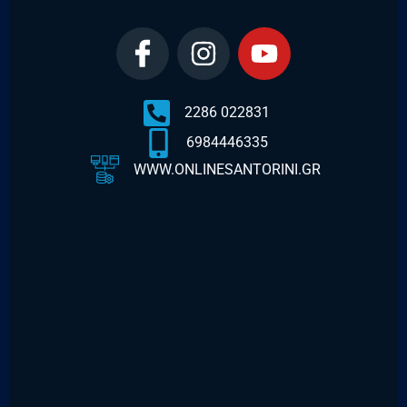
2286 022831
6984446335
WWW.ONLINESANTORINI.GR