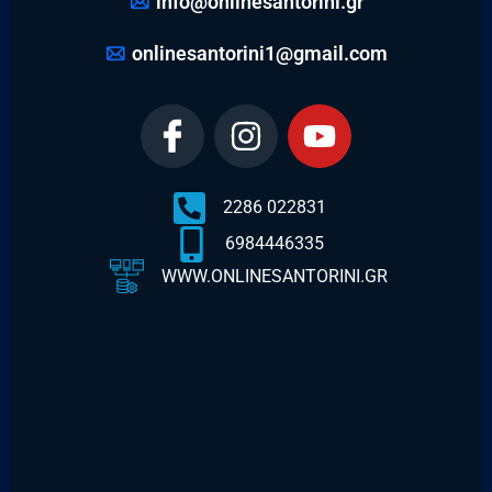
info@onlinesantorini.gr
onlinesantorini1@gmail.com
2286 022831
6984446335
WWW.ONLINESANTORINI.GR